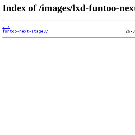
Index of /images/lxd-funtoo-nex
../
funtoo-next-stage3/