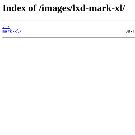
Index of /images/lxd-mark-xl/
../
mark-xl/