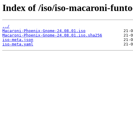
Index of /iso/iso-macaroni-funto
../
Macaroni-Phoenix-Gnome-24.08.01.iso
Macaroni-Phoenix-Gnome-24.08.01.iso.sha256
iso-meta.json
iso-meta.yaml