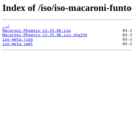
Index of /iso/iso-macaroni-funto
../
Macaroni-Phoenix-i3-25.06.iso
Macaroni-Phoenix-i3-25.06.iso.sha256
iso-meta.json
iso-meta.yaml