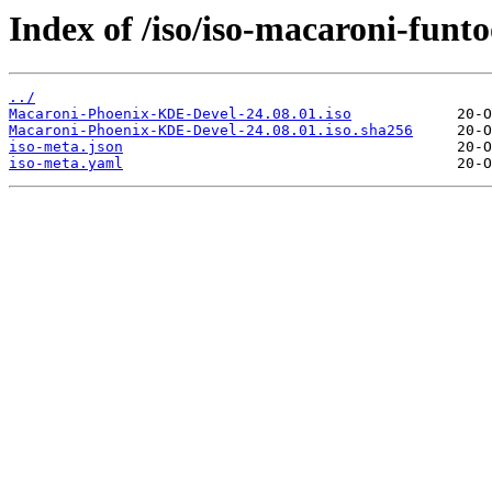
Index of /iso/iso-macaroni-funt
../
Macaroni-Phoenix-KDE-Devel-24.08.01.iso
Macaroni-Phoenix-KDE-Devel-24.08.01.iso.sha256
iso-meta.json
iso-meta.yaml