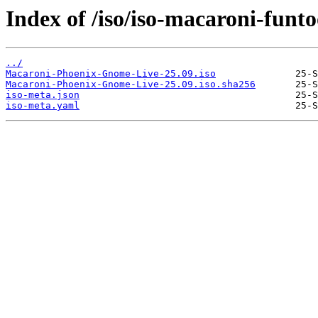
Index of /iso/iso-macaroni-funto
../
Macaroni-Phoenix-Gnome-Live-25.09.iso
Macaroni-Phoenix-Gnome-Live-25.09.iso.sha256
iso-meta.json
iso-meta.yaml