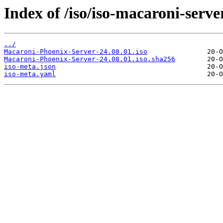
Index of /iso/iso-macaroni-serve
../
Macaroni-Phoenix-Server-24.08.01.iso
Macaroni-Phoenix-Server-24.08.01.iso.sha256
iso-meta.json
iso-meta.yaml